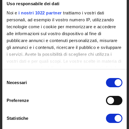
Uso responsabile dei dati
Eventi
Siti Istituzionali e Progetti Interuniversitari
Noi e
i nostri 1022 partner
trattiamo i vostri dati
Accesso alla Banca Dati di Segreteria Online
personali, ad esempio il vostro numero IP, utilizzando
Posta Elettronica Certificata - PEC
tecnologie come i cookie per memorizzare e accedere
Bacheca del Rettore
alle informazioni sul vostro dispositivo al fine di
pubblicare annunci e contenuti personalizzati, misurare
DIDATTICA
gli annunci e i contenuti, ricercare il pubblico e sviluppare
i servizi. Avete la possibilità di scegliere chi utilizza i
Corsi di Laurea
vostri dati e per quali scopi. Le vostre scelte in materia di
Corsi di Perfezionamento
privacy sono applicabili solo su questa proprietà digitale
Dottorato di Ricerca
in cui avete effettuato le vostre scelte. È possibile
Selezione
Percorsi abilitanti di formazione iniziale degli insegnanti
modificare o revocare il proprio consenso in qualsiasi
Necessari
del
DPCM 4/8/23
momento dalla Dichiarazione sui cookie o facendo clic
consenso
Certificazioni e Alta Formazione Professionale
sull'icona di attivazione della privacy.
Corsi Singoli
Preferenze
Mondo Scuola - Corsi per Insegnanti
Con il tuo consenso, vorremmo anche:
Riepilogo Offerta Formativa
raccogliere informazioni sulla tua posizione
Statistiche
Manifesto degli Studi
geografica, con un'approssimazione di qualche
Classi dei Corsi di Studio