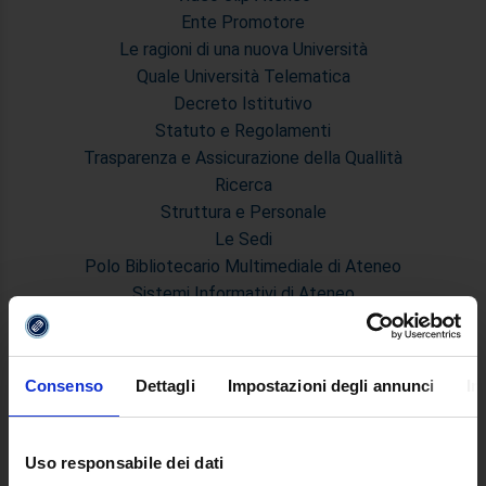
Ente Promotore
Le ragioni di una nuova Università
Quale Università Telematica
Decreto Istitutivo
Statuto e Regolamenti
Trasparenza e Assicurazione della Quallità
Ricerca
Struttura e Personale
Le Sedi
Polo Bibliotecario Multimediale di Ateneo
Sistemi Informativi di Ateneo
Bandi e Concorsi
Poli di Studio
International Cooperation
Consenso
Dettagli
Impostazioni degli annunci
In
L'infrastruttura di e-Learning
Eventi
Siti Istituzionali e Progetti Interuniversitari
Uso responsabile dei dati
Accesso alla Banca Dati di Segreteria Online