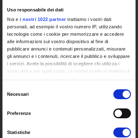
International Cooperation
L'infrastruttura di e-Learning
Uso responsabile dei dati
Eventi
Noi e
i nostri 1022 partner
trattiamo i vostri dati
Siti Istituzionali e Progetti Interuniversitari
personali, ad esempio il vostro numero IP, utilizzando
Accesso alla Banca Dati di Segreteria Online
tecnologie come i cookie per memorizzare e accedere
Posta Elettronica Certificata - PEC
alle informazioni sul vostro dispositivo al fine di
Bacheca del Rettore
pubblicare annunci e contenuti personalizzati, misurare
gli annunci e i contenuti, ricercare il pubblico e sviluppare
DIDATTICA
i servizi. Avete la possibilità di scegliere chi utilizza i
vostri dati e per quali scopi. Le vostre scelte in materia di
Corsi di Laurea
privacy sono applicabili solo su questa proprietà digitale
Corsi di Perfezionamento
in cui avete effettuato le vostre scelte. È possibile
Dottorato di Ricerca
Selezione
modificare o revocare il proprio consenso in qualsiasi
Necessari
Percorsi abilitanti di formazione iniziale degli insegnanti
del
momento dalla Dichiarazione sui cookie o facendo clic
DPCM 4/8/23
consenso
sull'icona di attivazione della privacy.
Certificazioni e Alta Formazione Professionale
Preferenze
Corsi Singoli
Con il tuo consenso, vorremmo anche:
Mondo Scuola - Corsi per Insegnanti
raccogliere informazioni sulla tua posizione
Statistiche
Riepilogo Offerta Formativa