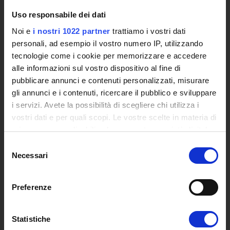
L'infrastruttura di e-Learning
Uso responsabile dei dati
Eventi
Noi e
i nostri 1022 partner
trattiamo i vostri dati
Siti Istituzionali e Progetti Interuniversitari
personali, ad esempio il vostro numero IP, utilizzando
Accesso alla Banca Dati di Segreteria Online
tecnologie come i cookie per memorizzare e accedere
Posta Elettronica Certificata - PEC
alle informazioni sul vostro dispositivo al fine di
Bacheca del Rettore
pubblicare annunci e contenuti personalizzati, misurare
gli annunci e i contenuti, ricercare il pubblico e sviluppare
DIDATTICA
i servizi. Avete la possibilità di scegliere chi utilizza i
Corsi di Laurea
vostri dati e per quali scopi. Le vostre scelte in materia di
privacy sono applicabili solo su questa proprietà digitale
Corsi di Perfezionamento
in cui avete effettuato le vostre scelte. È possibile
Dottorato di Ricerca
Selezione
modificare o revocare il proprio consenso in qualsiasi
Necessari
Percorsi abilitanti di formazione iniziale degli insegnanti
del
momento dalla Dichiarazione sui cookie o facendo clic
DPCM 4/8/23
consenso
sull'icona di attivazione della privacy.
Certificazioni e Alta Formazione Professionale
Preferenze
Corsi Singoli
Con il tuo consenso, vorremmo anche:
Mondo Scuola - Corsi per Insegnanti
raccogliere informazioni sulla tua posizione
Statistiche
Riepilogo Offerta Formativa
geografica, con un'approssimazione di qualche