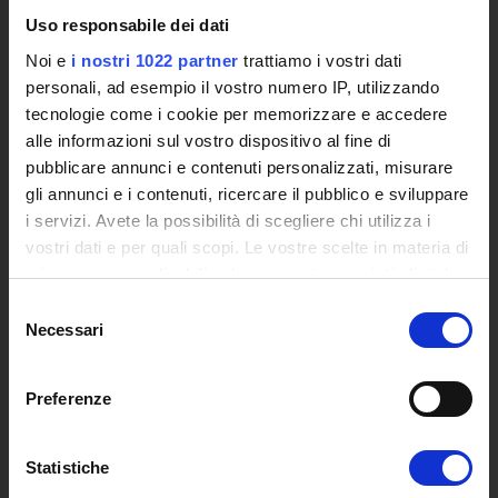
L'infrastruttura di e-Learning
Uso responsabile dei dati
Eventi
Noi e
i nostri 1022 partner
trattiamo i vostri dati
Siti Istituzionali e Progetti Interuniversitari
personali, ad esempio il vostro numero IP, utilizzando
Accesso alla Banca Dati di Segreteria Online
tecnologie come i cookie per memorizzare e accedere
Posta Elettronica Certificata - PEC
alle informazioni sul vostro dispositivo al fine di
Bacheca del Rettore
pubblicare annunci e contenuti personalizzati, misurare
gli annunci e i contenuti, ricercare il pubblico e sviluppare
DIDATTICA
i servizi. Avete la possibilità di scegliere chi utilizza i
Corsi di Laurea
vostri dati e per quali scopi. Le vostre scelte in materia di
Corsi di Perfezionamento
privacy sono applicabili solo su questa proprietà digitale
Dottorato di Ricerca
in cui avete effettuato le vostre scelte. È possibile
Selezione
Percorsi abilitanti di formazione iniziale degli insegnanti
modificare o revocare il proprio consenso in qualsiasi
Necessari
del
DPCM 4/8/23
momento dalla Dichiarazione sui cookie o facendo clic
consenso
Certificazioni e Alta Formazione Professionale
sull'icona di attivazione della privacy.
Preferenze
Corsi Singoli
Con il tuo consenso, vorremmo anche:
Mondo Scuola - Corsi per Insegnanti
Riepilogo Offerta Formativa
raccogliere informazioni sulla tua posizione
Statistiche
Manifesto degli Studi
geografica, con un'approssimazione di qualche