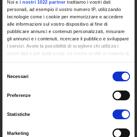
Noi e
i nostri 1022 partner
trattiamo i vostri dati
Posta Elettronica Certificata - PEC
personali, ad esempio il vostro numero IP, utilizzando
Bacheca del Rettore
tecnologie come i cookie per memorizzare e accedere
alle informazioni sul vostro dispositivo al fine di
DIDATTICA
pubblicare annunci e contenuti personalizzati, misurare
Corsi di Laurea
gli annunci e i contenuti, ricercare il pubblico e sviluppare
Corsi di Perfezionamento
i servizi. Avete la possibilità di scegliere chi utilizza i
Dottorato di Ricerca
vostri dati e per quali scopi. Le vostre scelte in materia di
Percorsi abilitanti di formazione iniziale degli insegnanti
privacy sono applicabili solo su questa proprietà digitale
DPCM 4/8/23
in cui avete effettuato le vostre scelte. È possibile
Selezione
Certificazioni e Alta Formazione Professionale
modificare o revocare il proprio consenso in qualsiasi
Necessari
del
momento dalla Dichiarazione sui cookie o facendo clic
Corsi Singoli
consenso
sull'icona di attivazione della privacy.
Mondo Scuola - Corsi per Insegnanti
Preferenze
Riepilogo Offerta Formativa
Con il tuo consenso, vorremmo anche:
Manifesto degli Studi
raccogliere informazioni sulla tua posizione
Classi dei Corsi di Studio
Statistiche
geografica, con un'approssimazione di qualche
Guida alla visualizzazione delle Schede Corso
metro,
Marketing
Identificare il tuo dispositivo, scansionandolo
MASTER