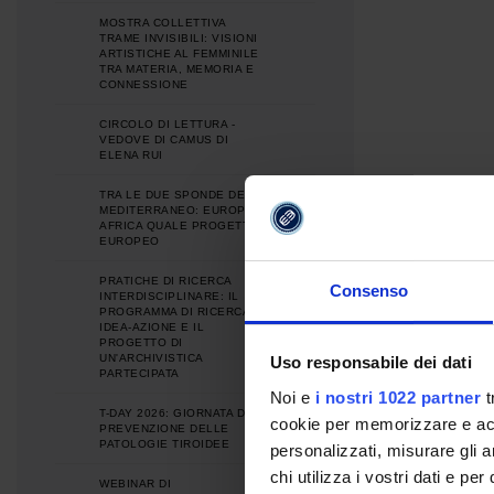
MOSTRA COLLETTIVA
TRAME INVISIBILI: VISIONI
ARTISTICHE AL FEMMINILE
TRA MATERIA, MEMORIA E
CONNESSIONE
CIRCOLO DI LETTURA -
VEDOVE DI CAMUS DI
ELENA RUI
TRA LE DUE SPONDE DEL
MEDITERRANEO: EUROPA E
AFRICA QUALE PROGETTO
EUROPEO
PRATICHE DI RICERCA
Consenso
INTERDISCIPLINARE: IL
PROGRAMMA DI RICERCA
IDEA-AZIONE E IL
PROGETTO DI
UN'ARCHIVISTICA
Uso responsabile dei dati
PARTECIPATA
Noi e
i nostri 1022 partner
t
T-DAY 2026: GIORNATA DI
cookie per memorizzare e acce
PREVENZIONE DELLE
PATOLOGIE TIROIDEE
personalizzati, misurare gli an
chi utilizza i vostri dati e pe
WEBINAR DI