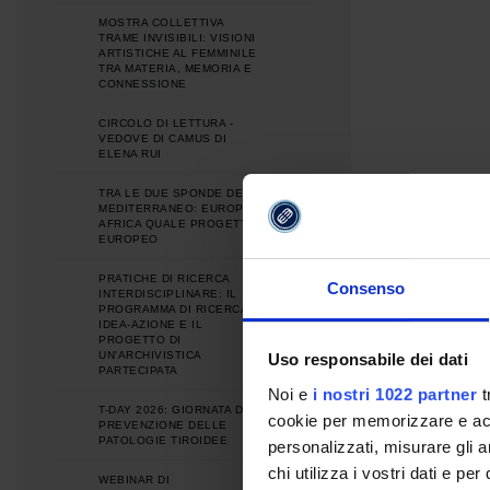
MOSTRA COLLETTIVA
TRAME INVISIBILI: VISIONI
ARTISTICHE AL FEMMINILE
TRA MATERIA, MEMORIA E
CONNESSIONE
CIRCOLO DI LETTURA -
VEDOVE DI CAMUS DI
ELENA RUI
TRA LE DUE SPONDE DEL
MEDITERRANEO: EUROPA E
AFRICA QUALE PROGETTO
EUROPEO
PRATICHE DI RICERCA
Consenso
INTERDISCIPLINARE: IL
PROGRAMMA DI RICERCA
IDEA-AZIONE E IL
PROGETTO DI
UN'ARCHIVISTICA
Uso responsabile dei dati
PARTECIPATA
Noi e
i nostri 1022 partner
t
T-DAY 2026: GIORNATA DI
cookie per memorizzare e acce
PREVENZIONE DELLE
PATOLOGIE TIROIDEE
personalizzati, misurare gli an
chi utilizza i vostri dati e pe
WEBINAR DI