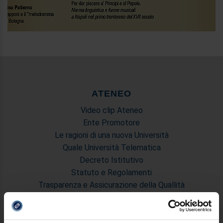
ATENEO
Video clip Ateneo
Ente Promotore
Le ragioni di una nuova Università
Quale Università Telematica
Decreto Istitutivo
Statuto e Regolamenti
Trasparenza e Assicurazione della Quallità
Ricerca
Struttura e Personale
Le Sedi