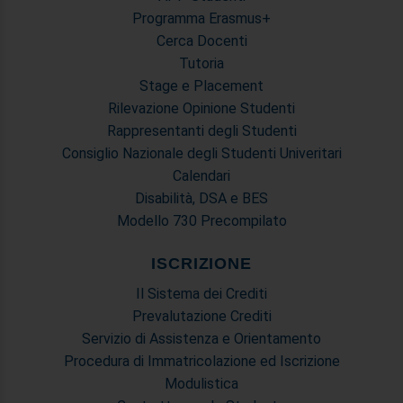
con altre informazioni che ha fornito loro o che hanno
Programma Erasmus+
raccolto dal suo utilizzo dei loro servizi.
Cerca Docenti
Tutoria
Stage e Placement
Rilevazione Opinione Studenti
Rappresentanti degli Studenti
Consiglio Nazionale degli Studenti Univeritari
Calendari
Disabilità, DSA e BES
Modello 730 Precompilato
ISCRIZIONE
Il Sistema dei Crediti
Prevalutazione Crediti
Servizio di Assistenza e Orientamento
Procedura di Immatricolazione ed Iscrizione
Modulistica