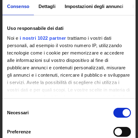
Consenso
Dettagli
Impostazioni degli annunci
In
Polo Bibliotecario Multimediale di Ateneo
Sistemi Informativi di Ateneo
Bandi e Concorsi
Uso responsabile dei dati
Poli di Studio
International Cooperation
Noi e
i nostri 1022 partner
trattiamo i vostri dati
personali, ad esempio il vostro numero IP, utilizzando
L'infrastruttura di e-Learning
tecnologie come i cookie per memorizzare e accedere
Eventi
alle informazioni sul vostro dispositivo al fine di
Siti Istituzionali e Progetti Interuniversitari
pubblicare annunci e contenuti personalizzati, misurare
Accesso alla Banca Dati di Segreteria Online
gli annunci e i contenuti, ricercare il pubblico e sviluppare
Posta Elettronica Certificata - PEC
i servizi. Avete la possibilità di scegliere chi utilizza i
Bacheca del Rettore
vostri dati e per quali scopi. Le vostre scelte in materia di
privacy sono applicabili solo su questa proprietà digitale
DIDATTICA
in cui avete effettuato le vostre scelte. È possibile
Selezione
Corsi di Laurea
modificare o revocare il proprio consenso in qualsiasi
Necessari
del
Corsi di Perfezionamento
momento dalla Dichiarazione sui cookie o facendo clic
consenso
Dottorato di Ricerca
sull'icona di attivazione della privacy.
Preferenze
Percorsi abilitanti di formazione iniziale degli insegnanti