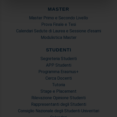
annunci, per fornire funzionalità dei social media e per
analizzare il nostro traffico. Condividiamo inoltre
MASTER
informazioni sul modo in cui utilizza il nostro sito con i
Master Primo e Secondo Livello
nostri partner che si occupano di analisi dei dati web,
Prova Finale e Tesi
pubblicità e social media, i quali potrebbero combinarle
Calendari Sedute di Laurea e Sessione d'esami
con altre informazioni che ha fornito loro o che hanno
Modulistica Master
raccolto dal suo utilizzo dei loro servizi.
STUDENTI
Segreteria Studenti
APP Studenti
Programma Erasmus+
Cerca Docenti
Tutoria
Stage e Placement
Rilevazione Opinione Studenti
Rappresentanti degli Studenti
Consiglio Nazionale degli Studenti Univeritari