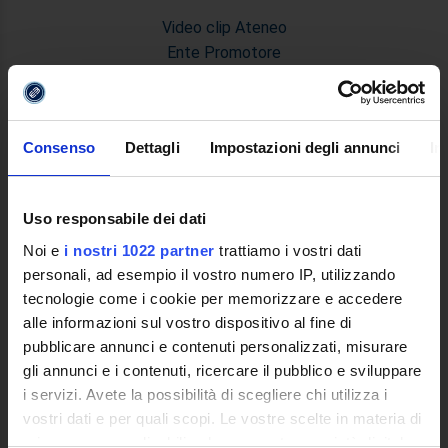
Video clip Ateneo
Ente Promotore
Le ragioni di una nuova Università
Quale Università Telematica
Decreto Istitutivo
Consenso
Dettagli
Impostazioni degli annunci
In
Statuto e Regolamenti
Trasparenza e Assicurazione della Quallità
Ricerca
Uso responsabile dei dati
Struttura e Personale
Noi e
i nostri 1022 partner
trattiamo i vostri dati
Le Sedi
personali, ad esempio il vostro numero IP, utilizzando
Polo Bibliotecario Multimediale di Ateneo
tecnologie come i cookie per memorizzare e accedere
Sistemi Informativi di Ateneo
alle informazioni sul vostro dispositivo al fine di
Bandi e Concorsi
pubblicare annunci e contenuti personalizzati, misurare
Poli di Studio
gli annunci e i contenuti, ricercare il pubblico e sviluppare
International Cooperation
i servizi. Avete la possibilità di scegliere chi utilizza i
L'infrastruttura di e-Learning
vostri dati e per quali scopi. Le vostre scelte in materia di
Eventi
privacy sono applicabili solo su questa proprietà digitale