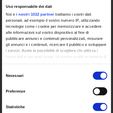
L'infrastruttura di e-Learning
Uso responsabile dei dati
Eventi
Noi e
i nostri 1022 partner
trattiamo i vostri dati
Siti Istituzionali e Progetti Interuniversitari
personali, ad esempio il vostro numero IP, utilizzando
Accesso alla Banca Dati di Segreteria Online
tecnologie come i cookie per memorizzare e accedere
Posta Elettronica Certificata - PEC
alle informazioni sul vostro dispositivo al fine di
Bacheca del Rettore
pubblicare annunci e contenuti personalizzati, misurare
gli annunci e i contenuti, ricercare il pubblico e sviluppare
DIDATTICA
i servizi. Avete la possibilità di scegliere chi utilizza i
Corsi di Laurea
vostri dati e per quali scopi. Le vostre scelte in materia di
Corsi di Perfezionamento
privacy sono applicabili solo su questa proprietà digitale
Dottorato di Ricerca
in cui avete effettuato le vostre scelte. È possibile
Selezione
Percorsi abilitanti di formazione iniziale degli insegnanti
modificare o revocare il proprio consenso in qualsiasi
Necessari
del
momento dalla Dichiarazione sui cookie o facendo clic
DPCM 4/8/23
consenso
sull'icona di attivazione della privacy.
Certificazioni e Alta Formazione Professionale
Preferenze
Corsi Singoli
Con il tuo consenso, vorremmo anche:
Mondo Scuola - Corsi per Insegnanti
raccogliere informazioni sulla tua posizione
Riepilogo Offerta Formativa
Statistiche
geografica, con un'approssimazione di qualche
Manifesto degli Studi