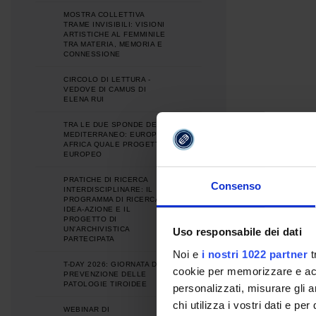
MOSTRA COLLETTIVA
TRAME INVISIBILI: VISIONI
ARTISTICHE AL FEMMINILE
TRA MATERIA, MEMORIA E
CONNESSIONE
CIRCOLO DI LETTURA -
VEDOVE DI CAMUS DI
ELENA RUI
TRA LE DUE SPONDE DEL
MEDITERRANEO: EUROPA E
AFRICA QUALE PROGETTO
EUROPEO
PRATICHE DI RICERCA
Consenso
INTERDISCIPLINARE: IL
PROGRAMMA DI RICERCA
IDEA-AZIONE E IL
PROGETTO DI
UN'ARCHIVISTICA
Uso responsabile dei dati
PARTECIPATA
Noi e
i nostri 1022 partner
t
T-DAY 2026: GIORNATA DI
cookie per memorizzare e acce
PREVENZIONE DELLE
PATOLOGIE TIROIDEE
personalizzati, misurare gli an
chi utilizza i vostri dati e pe
WEBINAR DI