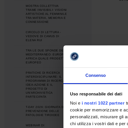
MOSTRA COLLETTIVA
TRAME INVISIBILI: VISIONI
ARTISTICHE AL FEMMINILE
TRA MATERIA, MEMORIA E
CONNESSIONE
CIRCOLO DI LETTURA -
VEDOVE DI CAMUS DI
ELENA RUI
TRA LE DUE SPONDE DEL
MEDITERRANEO: EUROPA E
AFRICA QUALE PROGETTO
EUROPEO
PRATICHE DI RICERCA
Consenso
INTERDISCIPLINARE: IL
PROGRAMMA DI RICERCA
IDEA-AZIONE E IL
PROGETTO DI
UN'ARCHIVISTICA
Uso responsabile dei dati
PARTECIPATA
Noi e
i nostri 1022 partner
t
T-DAY 2026: GIORNATA DI
cookie per memorizzare e acce
PREVENZIONE DELLE
PATOLOGIE TIROIDEE
personalizzati, misurare gli an
chi utilizza i vostri dati e pe
WEBINAR DI