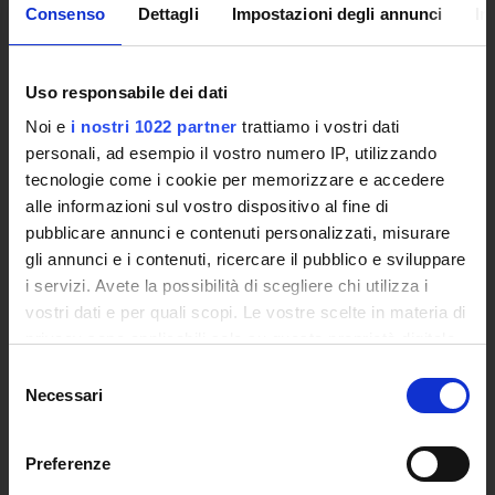
Polo Bibliotecario Multimediale di Ateneo
Consenso
Dettagli
Impostazioni degli annunci
In
Sistemi Informativi di Ateneo
Bandi e Concorsi
Poli di Studio
Uso responsabile dei dati
International Cooperation
Noi e
i nostri 1022 partner
trattiamo i vostri dati
L'infrastruttura di e-Learning
personali, ad esempio il vostro numero IP, utilizzando
Eventi
tecnologie come i cookie per memorizzare e accedere
Siti Istituzionali e Progetti Interuniversitari
alle informazioni sul vostro dispositivo al fine di
Accesso alla Banca Dati di Segreteria Online
pubblicare annunci e contenuti personalizzati, misurare
Posta Elettronica Certificata - PEC
gli annunci e i contenuti, ricercare il pubblico e sviluppare
Bacheca del Rettore
i servizi. Avete la possibilità di scegliere chi utilizza i
vostri dati e per quali scopi. Le vostre scelte in materia di
DIDATTICA
privacy sono applicabili solo su questa proprietà digitale
in cui avete effettuato le vostre scelte. È possibile
Corsi di Laurea
Selezione
modificare o revocare il proprio consenso in qualsiasi
Necessari
del
Corsi di Perfezionamento
momento dalla Dichiarazione sui cookie o facendo clic
consenso
Dottorato di Ricerca
sull'icona di attivazione della privacy.
Percorsi abilitanti di formazione iniziale degli insegnanti
Preferenze
DPCM 4/8/23