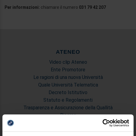
Per informazioni:
chiamare il numero
031 79 42 207
ATENEO
Video clip Ateneo
Ente Promotore
Le ragioni di una nuova Università
Quale Università Telematica
Decreto Istitutivo
Statuto e Regolamenti
Trasparenza e Assicurazione della Quallità
Ricerca
Struttura e Personale
Le Sedi