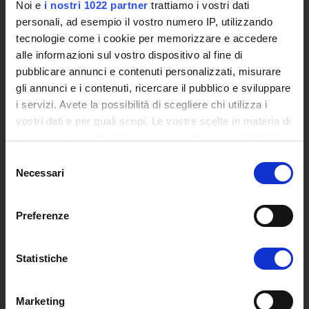
Noi e
i nostri 1022 partner
trattiamo i vostri dati
Posta Elettronica Certificata - PEC
personali, ad esempio il vostro numero IP, utilizzando
Bacheca del Rettore
tecnologie come i cookie per memorizzare e accedere
alle informazioni sul vostro dispositivo al fine di
DIDATTICA
pubblicare annunci e contenuti personalizzati, misurare
Corsi di Laurea
gli annunci e i contenuti, ricercare il pubblico e sviluppare
Corsi di Perfezionamento
i servizi. Avete la possibilità di scegliere chi utilizza i
Dottorato di Ricerca
vostri dati e per quali scopi. Le vostre scelte in materia di
Percorsi abilitanti di formazione iniziale degli insegnanti
privacy sono applicabili solo su questa proprietà digitale
DPCM 4/8/23
in cui avete effettuato le vostre scelte. È possibile
Selezione
modificare o revocare il proprio consenso in qualsiasi
Certificazioni e Alta Formazione Professionale
Necessari
del
momento dalla Dichiarazione sui cookie o facendo clic
Corsi Singoli
consenso
sull'icona di attivazione della privacy.
Mondo Scuola - Corsi per Insegnanti
Preferenze
Riepilogo Offerta Formativa
Con il tuo consenso, vorremmo anche:
Manifesto degli Studi
raccogliere informazioni sulla tua posizione
Classi dei Corsi di Studio
Statistiche
geografica, con un'approssimazione di qualche
Guida alla visualizzazione delle Schede Corso
metro,
Marketing
Identificare il tuo dispositivo, scansionandolo
MASTER