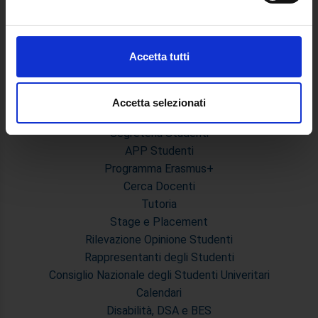
attivamente alla ricerca di caratteristiche specifiche
Master Primo e Secondo Livello
(impronte digitali).
Prova Finale e Tesi
Approfondisci come vengono elaborati i tuoi dati personali
Accetta tutti
Calendari Sedute di Laurea e Sessione d'esami
e imposta le tue preferenze nella
sezione dettagli
. Puoi
Modulistica Master
modificare o ritirare il tuo consenso in qualsiasi momento
dalla Dichiarazione sui cookie.
Accetta selezionati
STUDENTI
Segreteria Studenti
Utilizziamo i cookie per personalizzare contenuti ed
APP Studenti
annunci, per fornire funzionalità dei social media e per
Programma Erasmus+
analizzare il nostro traffico. Condividiamo inoltre
Cerca Docenti
informazioni sul modo in cui utilizza il nostro sito con i
Tutoria
nostri partner che si occupano di analisi dei dati web,
pubblicità e social media, i quali potrebbero combinarle
Stage e Placement
con altre informazioni che ha fornito loro o che hanno
Rilevazione Opinione Studenti
raccolto dal suo utilizzo dei loro servizi.
Rappresentanti degli Studenti
Consiglio Nazionale degli Studenti Univeritari
Calendari
Disabilità, DSA e BES