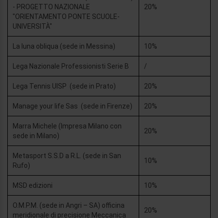
- PROGETTO NAZIONALE
20%
"ORIENTAMENTO PONTE SCUOLE-
UNIVERSITÀ"
La luna obliqua (sede in Messina)
10%
Lega Nazionale Professionisti Serie B
/
Lega Tennis UISP (sede in Prato)
20%
Manage your life Sas (sede in Firenze)
20%
Marra Michele (Impresa Milano con
20%
sede in Milano)
Metasport S.S.D a R.L. (sede in San
10%
Rufo)
MSD edizioni
10%
O.M.P.M. (sede in Angri – SA) officina
20%
meridionale di precisione Meccanica