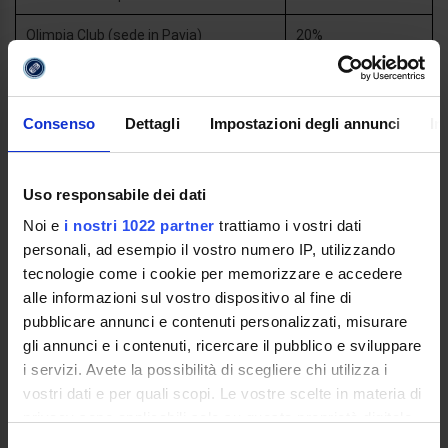
Olimpia Club (sede in Pavia)
20%
Ordine dei Consulenti del lavoro -
20%
Consiglio Provinciale di Palermo
Consenso
Dettagli
Impostazioni degli annunci
In
Ordine dei dottori commercialisti e
20%
degli esperti contabili di Ascoli Piceno
Uso responsabile dei dati
Ordine dei dottori commercialisti e
20%
degli esperti contabili di Latina
Noi e
i nostri 1022 partner
trattiamo i vostri dati
personali, ad esempio il vostro numero IP, utilizzando
Ordine dei dottori commercialisti e
tecnologie come i cookie per memorizzare e accedere
degli esperti contabili di Paola (CS)
20%
alle informazioni sul vostro dispositivo al fine di
(sede in Paola)
pubblicare annunci e contenuti personalizzati, misurare
Orion Team S.r.l. (sede in Corciano)
20%
gli annunci e i contenuti, ricercare il pubblico e sviluppare
i servizi. Avete la possibilità di scegliere chi utilizza i
OSAPP Sindacato autonomo di Polizia
20%
vostri dati e per quali scopi. Le vostre scelte in materia di
Penitenziaria
privacy sono applicabili solo su questa proprietà digitale
in cui avete effettuato le vostre scelte. È possibile
Pegaso 2000 S.r.l. (sede in Corciano)
20%