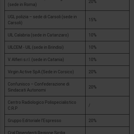
20%
(sede in Roma)
UGL polizia – sede di Carsoli (sede in
15%
Carsoli)
UIL Calabria (sede in Catanzaro)
10%
UILCEM - UIL (sede in Brindisi)
10%
V. Alfieri s.r.l. (sede in Catania)
10%
Virgin Active SpA (Sede in Corsico)
20%
Confunisco – Confederazione di
20%
Sindacati Autonomi
Centro Radiologico Polispecialistico
/
C.R.P
Gruppo Editoriale l’Espresso
20%
Cral Dipendenti Regione Sicilia