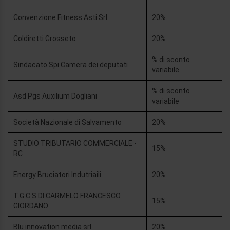
Convenzione Fitness Asti Srl
20%
Coldiretti Grosseto
20%
% di sconto
Sindacato Spi Camera dei deputati
variabile
% di sconto
Asd Pgs Auxilium Dogliani
variabile
Società Nazionale di Salvamento
20%
STUDIO TRIBUTARIO COMMERCIALE -
15%
RC
Energy Bruciatori Indutriaili
20%
T.G.C.S DI CARMELO FRANCESCO
15%
GIORDANO
Blu innovation media srl
20%