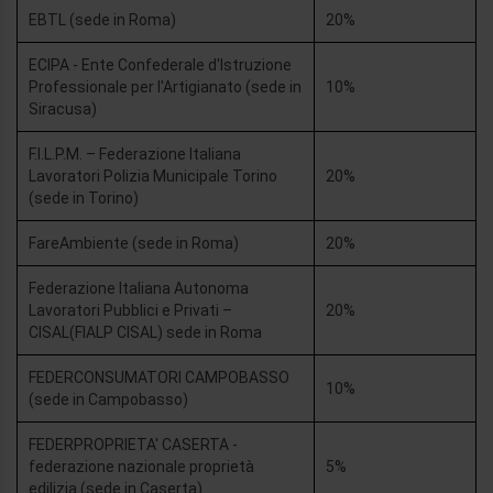
EBTL (sede in Roma)
20%
ECIPA - Ente Confederale d'Istruzione
Professionale per l'Artigianato (sede in
10%
Siracusa)
F.I.L.P.M. – Federazione Italiana
Lavoratori Polizia Municipale Torino
20%
(sede in Torino)
FareAmbiente (sede in Roma)
20%
Federazione Italiana Autonoma
Lavoratori Pubblici e Privati –
20%
CISAL(FIALP CISAL) sede in Roma
FEDERCONSUMATORI CAMPOBASSO
10%
(sede in Campobasso)
FEDERPROPRIETA' CASERTA -
federazione nazionale proprietà
5%
edilizia (sede in Caserta)