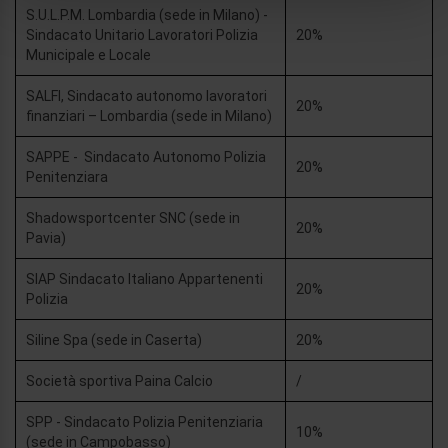
analizzare il nostro traffico. Condividiamo inoltre
S.U.L.P.M. Lombardia (sede in Milano) -
informazioni sul modo in cui utilizza il nostro sito con i
Sindacato Unitario Lavoratori Polizia
20%
Municipale e Locale
nostri partner che si occupano di analisi dei dati web,
pubblicità e social media, i quali potrebbero combinarle
SALFI, Sindacato autonomo lavoratori
con altre informazioni che ha fornito loro o che hanno
20%
finanziari – Lombardia (sede in Milano)
raccolto dal suo utilizzo dei loro servizi.
SAPPE - Sindacato Autonomo Polizia
20%
Penitenziara
Shadowsportcenter SNC (sede in
20%
Pavia)
SIAP Sindacato Italiano Appartenenti
20%
Polizia
Siline Spa (sede in Caserta)
20%
Società sportiva Paina Calcio
/
SPP - Sindacato Polizia Penitenziaria
10%
(sede in Campobasso)