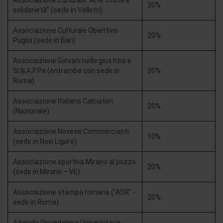
Associazione culturale “Arte Storia e
20%
solidarietà” (sede in Velletri)
Associazione Culturale Obiettivo
20%
Puglia (sede in Bari)
Associazione Giovani nella giustizia e
SI.N.A.P.Pe (entrambe con sede in
20%
Roma)
Associazione Italiana Calciatori
20%
(Nazionale)
Associazione Novese Commercianti
10%
(sede in Novi Ligure)
Associazione sportiva Mirano al pozzo
20%
(sede in Mirano – VE)
Associazione stampa romana (“ASR” -
20%
sede in Roma)
Azienda Ospedaliera Universitaria