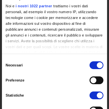
Siti Istituzionali e Progetti Interuniversitari
Noi e
i nostri 1022 partner
trattiamo i vostri dati
Accesso alla Banca Dati di Segreteria Online
personali, ad esempio il vostro numero IP, utilizzando
Posta Elettronica Certificata - PEC
tecnologie come i cookie per memorizzare e accedere
Bacheca del Rettore
alle informazioni sul vostro dispositivo al fine di
pubblicare annunci e contenuti personalizzati, misurare
DIDATTICA
gli annunci e i contenuti, ricercare il pubblico e sviluppare
Corsi di Laurea
i servizi. Avete la possibilità di scegliere chi utilizza i
Corsi di Perfezionamento
vostri dati e per quali scopi. Le vostre scelte in materia di
Dottorato di Ricerca
privacy sono applicabili solo su questa proprietà digitale
Percorsi abilitanti di formazione iniziale degli insegnanti
in cui avete effettuato le vostre scelte. È possibile
Selezione
DPCM 4/8/23
modificare o revocare il proprio consenso in qualsiasi
Necessari
del
Certificazioni e Alta Formazione Professionale
momento dalla Dichiarazione sui cookie o facendo clic
consenso
Corsi Singoli
sull'icona di attivazione della privacy.
Preferenze
Mondo Scuola - Corsi per Insegnanti
Riepilogo Offerta Formativa
Con il tuo consenso, vorremmo anche:
Manifesto degli Studi
raccogliere informazioni sulla tua posizione
Statistiche
Classi dei Corsi di Studio
geografica, con un'approssimazione di qualche
Guida alla visualizzazione delle Schede Corso
metro,