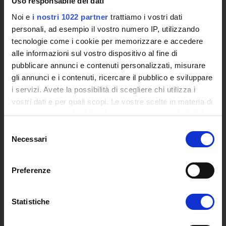
Uso responsabile dei dati
Siti Istituzionali e Progetti Interuniversitari
Noi e
i nostri 1022 partner
trattiamo i vostri dati
Accesso alla Banca Dati di Segreteria Online
personali, ad esempio il vostro numero IP, utilizzando
Posta Elettronica Certificata - PEC
tecnologie come i cookie per memorizzare e accedere
Bacheca del Rettore
alle informazioni sul vostro dispositivo al fine di
pubblicare annunci e contenuti personalizzati, misurare
DIDATTICA
gli annunci e i contenuti, ricercare il pubblico e sviluppare
Corsi di Laurea
i servizi. Avete la possibilità di scegliere chi utilizza i
Corsi di Perfezionamento
vostri dati e per quali scopi. Le vostre scelte in materia di
Dottorato di Ricerca
privacy sono applicabili solo su questa proprietà digitale
Percorsi abilitanti di formazione iniziale degli insegnanti
in cui avete effettuato le vostre scelte. È possibile
Selezione
modificare o revocare il proprio consenso in qualsiasi
DPCM 4/8/23
Necessari
del
momento dalla Dichiarazione sui cookie o facendo clic
Certificazioni e Alta Formazione Professionale
consenso
sull'icona di attivazione della privacy.
Corsi Singoli
Preferenze
Mondo Scuola - Corsi per Insegnanti
Con il tuo consenso, vorremmo anche:
Riepilogo Offerta Formativa
raccogliere informazioni sulla tua posizione
Manifesto degli Studi
Statistiche
geografica, con un'approssimazione di qualche
Classi dei Corsi di Studio
metro,