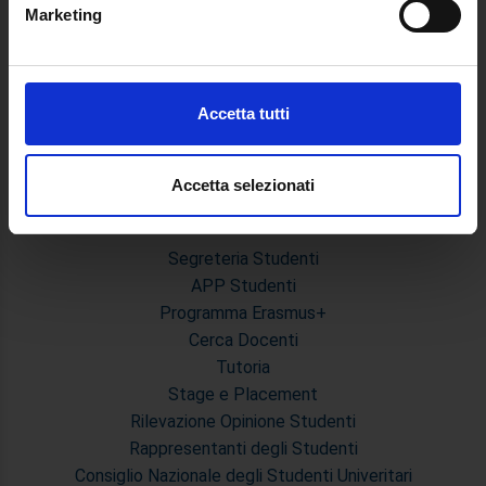
Guida alla visualizzazione delle Schede Corso
Marketing
Identificare il tuo dispositivo, scansionandolo
attivamente alla ricerca di caratteristiche specifiche
MASTER
(impronte digitali).
Master Primo e Secondo Livello
Approfondisci come vengono elaborati i tuoi dati personali
Accetta tutti
Prova Finale e Tesi
e imposta le tue preferenze nella
sezione dettagli
. Puoi
Calendari Sedute di Laurea e Sessione d'esami
modificare o ritirare il tuo consenso in qualsiasi momento
Modulistica Master
dalla Dichiarazione sui cookie.
Accetta selezionati
STUDENTI
Utilizziamo i cookie per personalizzare contenuti ed
Segreteria Studenti
annunci, per fornire funzionalità dei social media e per
APP Studenti
analizzare il nostro traffico. Condividiamo inoltre
Programma Erasmus+
informazioni sul modo in cui utilizza il nostro sito con i
nostri partner che si occupano di analisi dei dati web,
Cerca Docenti
pubblicità e social media, i quali potrebbero combinarle
Tutoria
con altre informazioni che ha fornito loro o che hanno
Stage e Placement
raccolto dal suo utilizzo dei loro servizi.
Rilevazione Opinione Studenti
Rappresentanti degli Studenti
Consiglio Nazionale degli Studenti Univeritari