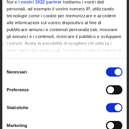
Noi e
i nostri 1022 partner
trattiamo i vostri dati
Posta Elettronica Certificata - PEC
personali, ad esempio il vostro numero IP, utilizzando
Bacheca del Rettore
tecnologie come i cookie per memorizzare e accedere
alle informazioni sul vostro dispositivo al fine di
DIDATTICA
pubblicare annunci e contenuti personalizzati, misurare
Corsi di Laurea
gli annunci e i contenuti, ricercare il pubblico e sviluppare
Corsi di Perfezionamento
i servizi. Avete la possibilità di scegliere chi utilizza i
Dottorato di Ricerca
vostri dati e per quali scopi. Le vostre scelte in materia di
Percorsi abilitanti di formazione iniziale degli insegnanti
privacy sono applicabili solo su questa proprietà digitale
DPCM 4/8/23
in cui avete effettuato le vostre scelte. È possibile
Selezione
Certificazioni e Alta Formazione Professionale
modificare o revocare il proprio consenso in qualsiasi
Necessari
del
momento dalla Dichiarazione sui cookie o facendo clic
Corsi Singoli
consenso
sull'icona di attivazione della privacy.
Mondo Scuola - Corsi per Insegnanti
Preferenze
Riepilogo Offerta Formativa
Con il tuo consenso, vorremmo anche:
Manifesto degli Studi
raccogliere informazioni sulla tua posizione
Classi dei Corsi di Studio
Statistiche
geografica, con un'approssimazione di qualche
Guida alla visualizzazione delle Schede Corso
metro,
Marketing
Identificare il tuo dispositivo, scansionandolo
MASTER