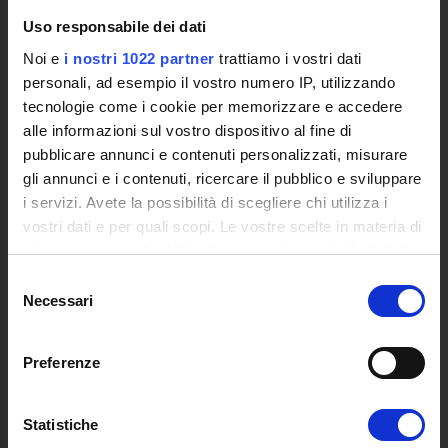
L'infrastruttura di e-Learning
Uso responsabile dei dati
Eventi
Noi e
i nostri 1022 partner
trattiamo i vostri dati
Siti Istituzionali e Progetti Interuniversitari
personali, ad esempio il vostro numero IP, utilizzando
Accesso alla Banca Dati di Segreteria Online
tecnologie come i cookie per memorizzare e accedere
Posta Elettronica Certificata - PEC
alle informazioni sul vostro dispositivo al fine di
Bacheca del Rettore
pubblicare annunci e contenuti personalizzati, misurare
gli annunci e i contenuti, ricercare il pubblico e sviluppare
DIDATTICA
i servizi. Avete la possibilità di scegliere chi utilizza i
Corsi di Laurea
vostri dati e per quali scopi. Le vostre scelte in materia di
Corsi di Perfezionamento
privacy sono applicabili solo su questa proprietà digitale
Dottorato di Ricerca
in cui avete effettuato le vostre scelte. È possibile
Selezione
modificare o revocare il proprio consenso in qualsiasi
Percorsi abilitanti di formazione iniziale degli insegnanti
Necessari
del
momento dalla Dichiarazione sui cookie o facendo clic
DPCM 4/8/23
consenso
sull'icona di attivazione della privacy.
Certificazioni e Alta Formazione Professionale
Preferenze
Corsi Singoli
Con il tuo consenso, vorremmo anche:
Mondo Scuola - Corsi per Insegnanti
raccogliere informazioni sulla tua posizione
Riepilogo Offerta Formativa
Statistiche
geografica, con un'approssimazione di qualche