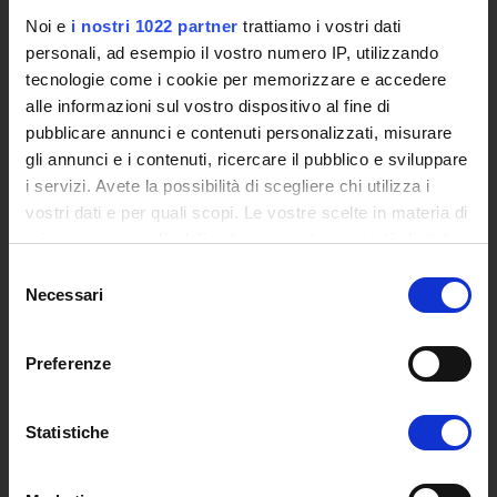
Accesso alla Banca Dati di Segreteria Online
Noi e
i nostri 1022 partner
trattiamo i vostri dati
personali, ad esempio il vostro numero IP, utilizzando
Posta Elettronica Certificata - PEC
tecnologie come i cookie per memorizzare e accedere
Bacheca del Rettore
alle informazioni sul vostro dispositivo al fine di
pubblicare annunci e contenuti personalizzati, misurare
DIDATTICA
gli annunci e i contenuti, ricercare il pubblico e sviluppare
Corsi di Laurea
i servizi. Avete la possibilità di scegliere chi utilizza i
Corsi di Perfezionamento
vostri dati e per quali scopi. Le vostre scelte in materia di
Dottorato di Ricerca
privacy sono applicabili solo su questa proprietà digitale
Percorsi abilitanti di formazione iniziale degli insegnanti
in cui avete effettuato le vostre scelte. È possibile
Selezione
DPCM 4/8/23
modificare o revocare il proprio consenso in qualsiasi
Necessari
del
Certificazioni e Alta Formazione Professionale
momento dalla Dichiarazione sui cookie o facendo clic
consenso
Corsi Singoli
sull'icona di attivazione della privacy.
Preferenze
Mondo Scuola - Corsi per Insegnanti
Riepilogo Offerta Formativa
Con il tuo consenso, vorremmo anche:
Manifesto degli Studi
raccogliere informazioni sulla tua posizione
Statistiche
Classi dei Corsi di Studio
geografica, con un'approssimazione di qualche
Guida alla visualizzazione delle Schede Corso
metro,