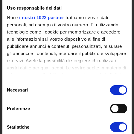
L'infrastruttura di e-Learning
Uso responsabile dei dati
Eventi
Noi e
i nostri 1022 partner
trattiamo i vostri dati
Siti Istituzionali e Progetti Interuniversitari
personali, ad esempio il vostro numero IP, utilizzando
Accesso alla Banca Dati di Segreteria Online
tecnologie come i cookie per memorizzare e accedere
Posta Elettronica Certificata - PEC
alle informazioni sul vostro dispositivo al fine di
Bacheca del Rettore
pubblicare annunci e contenuti personalizzati, misurare
gli annunci e i contenuti, ricercare il pubblico e sviluppare
DIDATTICA
i servizi. Avete la possibilità di scegliere chi utilizza i
Corsi di Laurea
vostri dati e per quali scopi. Le vostre scelte in materia di
Corsi di Perfezionamento
privacy sono applicabili solo su questa proprietà digitale
Dottorato di Ricerca
in cui avete effettuato le vostre scelte. È possibile
Selezione
modificare o revocare il proprio consenso in qualsiasi
Percorsi abilitanti di formazione iniziale degli insegnanti
Necessari
del
momento dalla Dichiarazione sui cookie o facendo clic
DPCM 4/8/23
consenso
sull'icona di attivazione della privacy.
Certificazioni e Alta Formazione Professionale
Preferenze
Corsi Singoli
Con il tuo consenso, vorremmo anche:
Mondo Scuola - Corsi per Insegnanti
raccogliere informazioni sulla tua posizione
Riepilogo Offerta Formativa
Statistiche
geografica, con un'approssimazione di qualche