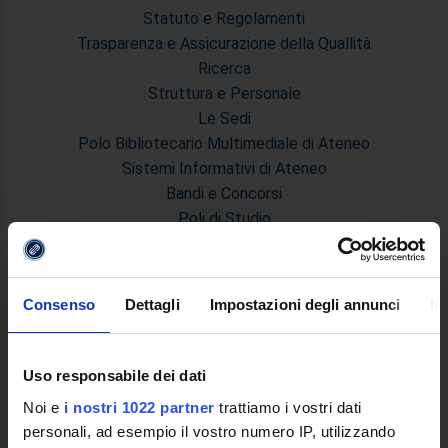
Statuto e Regolamenti
Trasparenza e Assicurazione della Quallità
Ricerca
Struttura e Personale
Le Sedi
Polo Bibliotecario Multimediale di Ateneo
Sistemi Informativi di Ateneo
Bandi e Concorsi
Poli di Studio
International Cooperation
L'infrastruttura di e-Learning
Eventi
Consenso
Dettagli
Impostazioni degli annunci
In
Siti Istituzionali e Progetti Interuniversitari
Accesso alla Banca Dati di Segreteria Online
Posta Elettronica Certificata - PEC
Uso responsabile dei dati
Bacheca del Rettore
Noi e
i nostri 1022 partner
trattiamo i vostri dati
personali, ad esempio il vostro numero IP, utilizzando
DIDATTICA