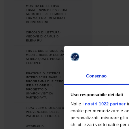
MOSTRA COLLETTIVA
TRAME INVISIBILI: VISIONI
ARTISTICHE AL FEMMINILE
TRA MATERIA, MEMORIA E
CONNESSIONE
CIRCOLO DI LETTURA -
VEDOVE DI CAMUS DI
ELENA RUI
TRA LE DUE SPONDE DEL
MEDITERRANEO: EUROPA E
AFRICA QUALE PROGETTO
EUROPEO
PRATICHE DI RICERCA
Consenso
INTERDISCIPLINARE: IL
PROGRAMMA DI RICERCA
IDEA-AZIONE E IL
PROGETTO DI
UN'ARCHIVISTICA
Uso responsabile dei dati
PARTECIPATA
Noi e
i nostri 1022 partner
t
T-DAY 2026: GIORNATA DI
cookie per memorizzare e acce
PREVENZIONE DELLE
PATOLOGIE TIROIDEE
personalizzati, misurare gli an
chi utilizza i vostri dati e pe
WEBINAR DI