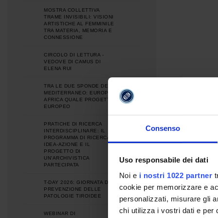
MOSTRA COLLETTIVA
TRAME INVISIBILI: VISIONI
ARTISTICHE AL FEMMINILE
TRA MATERIA, MEMORIA E
CONNESSIONE
CIRCOLO DI LETTURA -
VEDOVE DI CAMUS DI
ELENA RUI
TRA LE DUE SPONDE DEL
MEDITERRANEO: EUROPA E
AFRICA QUALE PROGETTO
EUROPEO
PRATICHE DI RICERCA
Consenso
INTERDISCIPLINARE: IL
PROGRAMMA DI RICERCA
IDEA-AZIONE E IL
PROGETTO DI
UN'ARCHIVISTICA
Uso responsabile dei dati
PARTECIPATA
Noi e
i nostri 1022 partner
t
T-DAY 2026: GIORNATA DI
cookie per memorizzare e acce
PREVENZIONE DELLE
PATOLOGIE TIROIDEE
personalizzati, misurare gli an
chi utilizza i vostri dati e pe
WEBINAR DI