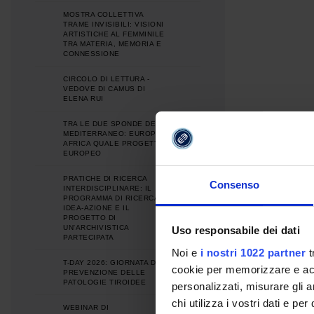
MOSTRA COLLETTIVA
TRAME INVISIBILI: VISIONI
ARTISTICHE AL FEMMINILE
TRA MATERIA, MEMORIA E
CONNESSIONE
CIRCOLO DI LETTURA -
VEDOVE DI CAMUS DI
ELENA RUI
TRA LE DUE SPONDE DEL
MEDITERRANEO: EUROPA E
AFRICA QUALE PROGETTO
EUROPEO
PRATICHE DI RICERCA
Consenso
INTERDISCIPLINARE: IL
PROGRAMMA DI RICERCA
IDEA-AZIONE E IL
PROGETTO DI
UN'ARCHIVISTICA
Uso responsabile dei dati
PARTECIPATA
Noi e
i nostri 1022 partner
t
T-DAY 2026: GIORNATA DI
cookie per memorizzare e acce
PREVENZIONE DELLE
PATOLOGIE TIROIDEE
personalizzati, misurare gli an
chi utilizza i vostri dati e pe
WEBINAR DI