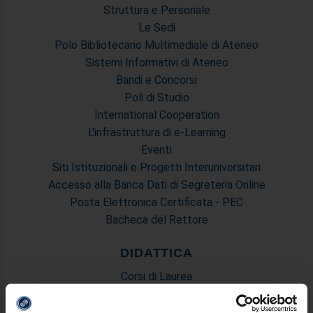
Struttura e Personale
Le Sedi
Polo Bibliotecario Multimediale di Ateneo
Sistemi Informativi di Ateneo
Bandi e Concorsi
Poli di Studio
International Cooperation
L'infrastruttura di e-Learning
Eventi
Siti Istituzionali e Progetti Interuniversitari
Accesso alla Banca Dati di Segreteria Online
Posta Elettronica Certificata - PEC
Bacheca del Rettore
DIDATTICA
Corsi di Laurea
Corsi di Perfezionamento
Dottorato di Ricerca