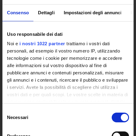
Percorsi abilitanti di formazione iniziale degli insegnanti
Consenso
Dettagli
Impostazioni degli annunci
In
DPCM 4/8/23
Certificazioni e Alta Formazione Professionale
Corsi Singoli
Uso responsabile dei dati
Mondo Scuola - Corsi per Insegnanti
Noi e
i nostri 1022 partner
trattiamo i vostri dati
Riepilogo Offerta Formativa
personali, ad esempio il vostro numero IP, utilizzando
Manifesto degli Studi
tecnologie come i cookie per memorizzare e accedere
Classi dei Corsi di Studio
alle informazioni sul vostro dispositivo al fine di
Guida alla visualizzazione delle Schede Corso
pubblicare annunci e contenuti personalizzati, misurare
gli annunci e i contenuti, ricercare il pubblico e sviluppare
MASTER
i servizi. Avete la possibilità di scegliere chi utilizza i
Master Primo e Secondo Livello
vostri dati e per quali scopi. Le vostre scelte in materia di
Prova Finale e Tesi
privacy sono applicabili solo su questa proprietà digitale
Calendari Sedute di Laurea e Sessione d'esami
in cui avete effettuato le vostre scelte. È possibile
Selezione
Modulistica Master
modificare o revocare il proprio consenso in qualsiasi
Necessari
del
momento dalla Dichiarazione sui cookie o facendo clic
consenso
STUDENTI
sull'icona di attivazione della privacy.