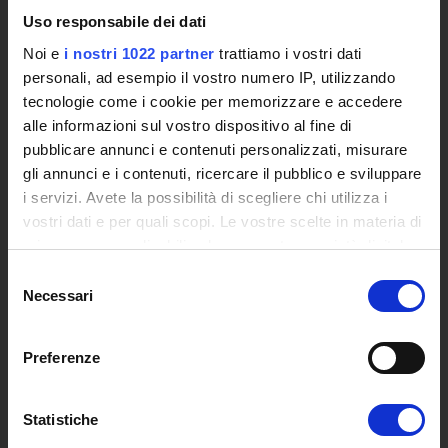
L'infrastruttura di e-Learning
Uso responsabile dei dati
Eventi
Noi e
i nostri 1022 partner
trattiamo i vostri dati
Siti Istituzionali e Progetti Interuniversitari
personali, ad esempio il vostro numero IP, utilizzando
Accesso alla Banca Dati di Segreteria Online
tecnologie come i cookie per memorizzare e accedere
Posta Elettronica Certificata - PEC
alle informazioni sul vostro dispositivo al fine di
Bacheca del Rettore
pubblicare annunci e contenuti personalizzati, misurare
gli annunci e i contenuti, ricercare il pubblico e sviluppare
DIDATTICA
i servizi. Avete la possibilità di scegliere chi utilizza i
Corsi di Laurea
vostri dati e per quali scopi. Le vostre scelte in materia di
Corsi di Perfezionamento
privacy sono applicabili solo su questa proprietà digitale
Dottorato di Ricerca
in cui avete effettuato le vostre scelte. È possibile
Selezione
Percorsi abilitanti di formazione iniziale degli insegnanti
modificare o revocare il proprio consenso in qualsiasi
Necessari
del
DPCM 4/8/23
momento dalla Dichiarazione sui cookie o facendo clic
consenso
Certificazioni e Alta Formazione Professionale
sull'icona di attivazione della privacy.
Preferenze
Corsi Singoli
Mondo Scuola - Corsi per Insegnanti
Con il tuo consenso, vorremmo anche:
Riepilogo Offerta Formativa
raccogliere informazioni sulla tua posizione
Statistiche
Manifesto degli Studi
geografica, con un'approssimazione di qualche