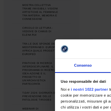
MOSTRA COLLETTIVA
TRAME INVISIBILI: VISIONI
ARTISTICHE AL FEMMINILE
TRA MATERIA, MEMORIA E
CONNESSIONE
CIRCOLO DI LETTURA -
VEDOVE DI CAMUS DI
ELENA RUI
TRA LE DUE SPONDE DEL
MEDITERRANEO: EUROPA E
AFRICA QUALE PROGETTO
EUROPEO
PRATICHE DI RICERCA
Consenso
INTERDISCIPLINARE: IL
PROGRAMMA DI RICERCA
IDEA-AZIONE E IL
PROGETTO DI
UN'ARCHIVISTICA
Uso responsabile dei dati
PARTECIPATA
Noi e
i nostri 1022 partner
t
T-DAY 2026: GIORNATA DI
cookie per memorizzare e acce
PREVENZIONE DELLE
PATOLOGIE TIROIDEE
personalizzati, misurare gli an
chi utilizza i vostri dati e pe
WEBINAR DI