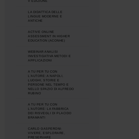
V EDIZIONE
LA DIDATTICA DELLE
LINGUE MODERNE E
ANTICHE
ACTIVE ONLINE
ASSESSMENT IN HIGHER
EDUCATION (ACONHE)
WEBINAR ANALISI
INVESTIGATIVA METODI E
APPLICAZIONI
A TU PER TU CON
L'AUTORE: A NAPOLI,
LUOGHI, STORIE E
PERSONE NEL TEMPO E
NELLO SPAZIO DI ALFREDO
RUBINO
A TU PER TU CON
L'AUTORE: LA FABBRICA
DEI RISVEGLI DI PLACIDO
BRAMANTI
CARLO GASPERONI:
VIVERE, ESPLORARE,
PRESERVARE