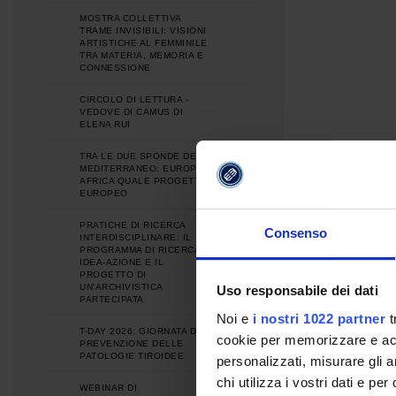
MOSTRA COLLETTIVA
TRAME INVISIBILI: VISIONI
ARTISTICHE AL FEMMINILE
TRA MATERIA, MEMORIA E
CONNESSIONE
CIRCOLO DI LETTURA -
VEDOVE DI CAMUS DI
ELENA RUI
TRA LE DUE SPONDE DEL
MEDITERRANEO: EUROPA E
AFRICA QUALE PROGETTO
EUROPEO
PRATICHE DI RICERCA
Consenso
INTERDISCIPLINARE: IL
PROGRAMMA DI RICERCA
IDEA-AZIONE E IL
PROGETTO DI
UN'ARCHIVISTICA
Uso responsabile dei dati
PARTECIPATA
Noi e
i nostri 1022 partner
t
T-DAY 2026: GIORNATA DI
cookie per memorizzare e acce
PREVENZIONE DELLE
PATOLOGIE TIROIDEE
personalizzati, misurare gli an
chi utilizza i vostri dati e pe
WEBINAR DI