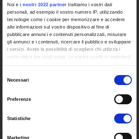
Accesso alla Banca Dati di Segreteria Online
Noi e
i nostri 1022 partner
trattiamo i vostri dati
Posta Elettronica Certificata - PEC
personali, ad esempio il vostro numero IP, utilizzando
Bacheca del Rettore
tecnologie come i cookie per memorizzare e accedere
alle informazioni sul vostro dispositivo al fine di
DIDATTICA
pubblicare annunci e contenuti personalizzati, misurare
gli annunci e i contenuti, ricercare il pubblico e sviluppare
Corsi di Laurea
i servizi. Avete la possibilità di scegliere chi utilizza i
Corsi di Perfezionamento
vostri dati e per quali scopi. Le vostre scelte in materia di
Dottorato di Ricerca
privacy sono applicabili solo su questa proprietà digitale
Percorsi abilitanti di formazione iniziale degli insegnanti
in cui avete effettuato le vostre scelte. È possibile
DPCM 4/8/23
Selezione
modificare o revocare il proprio consenso in qualsiasi
Necessari
del
Certificazioni e Alta Formazione Professionale
momento dalla Dichiarazione sui cookie o facendo clic
consenso
Corsi Singoli
sull'icona di attivazione della privacy.
Mondo Scuola - Corsi per Insegnanti
Preferenze
Riepilogo Offerta Formativa
Con il tuo consenso, vorremmo anche:
Manifesto degli Studi
raccogliere informazioni sulla tua posizione
Statistiche
Classi dei Corsi di Studio
geografica, con un'approssimazione di qualche
Guida alla visualizzazione delle Schede Corso
metro,
Marketing