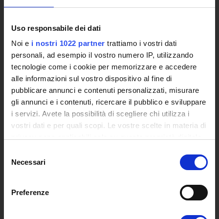
Bandi e Concorsi
Poli di Studio
International Cooperation
Uso responsabile dei dati
L'infrastruttura di e-Learning
Noi e
i nostri 1022 partner
trattiamo i vostri dati
Eventi
personali, ad esempio il vostro numero IP, utilizzando
Siti Istituzionali e Progetti Interuniversitari
tecnologie come i cookie per memorizzare e accedere
Accesso alla Banca Dati di Segreteria Online
alle informazioni sul vostro dispositivo al fine di
Posta Elettronica Certificata - PEC
pubblicare annunci e contenuti personalizzati, misurare
Bacheca del Rettore
gli annunci e i contenuti, ricercare il pubblico e sviluppare
i servizi. Avete la possibilità di scegliere chi utilizza i
DIDATTICA
vostri dati e per quali scopi. Le vostre scelte in materia di
privacy sono applicabili solo su questa proprietà digitale
Corsi di Laurea
in cui avete effettuato le vostre scelte. È possibile
Corsi di Perfezionamento
Selezione
modificare o revocare il proprio consenso in qualsiasi
Necessari
Dottorato di Ricerca
del
momento dalla Dichiarazione sui cookie o facendo clic
consenso
Percorsi abilitanti di formazione iniziale degli insegnanti
sull'icona di attivazione della privacy.
DPCM 4/8/23
Preferenze
Certificazioni e Alta Formazione Professionale
Con il tuo consenso, vorremmo anche:
Corsi Singoli