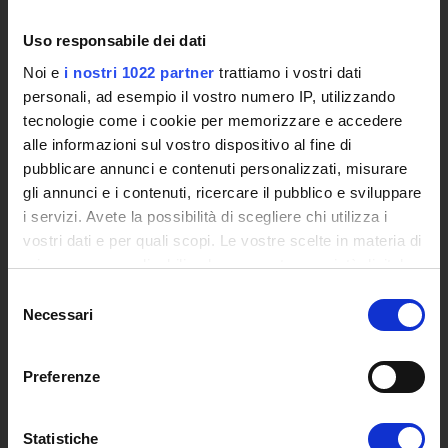
International Cooperation
Uso responsabile dei dati
L'infrastruttura di e-Learning
Eventi
Noi e
i nostri 1022 partner
trattiamo i vostri dati
Siti Istituzionali e Progetti Interuniversitari
personali, ad esempio il vostro numero IP, utilizzando
tecnologie come i cookie per memorizzare e accedere
Accesso alla Banca Dati di Segreteria Online
alle informazioni sul vostro dispositivo al fine di
Posta Elettronica Certificata - PEC
pubblicare annunci e contenuti personalizzati, misurare
Bacheca del Rettore
gli annunci e i contenuti, ricercare il pubblico e sviluppare
i servizi. Avete la possibilità di scegliere chi utilizza i
DIDATTICA
vostri dati e per quali scopi. Le vostre scelte in materia di
Corsi di Laurea
privacy sono applicabili solo su questa proprietà digitale
Corsi di Perfezionamento
in cui avete effettuato le vostre scelte. È possibile
Selezione
Dottorato di Ricerca
modificare o revocare il proprio consenso in qualsiasi
Necessari
del
Percorsi abilitanti di formazione iniziale degli insegnanti
momento dalla Dichiarazione sui cookie o facendo clic
consenso
DPCM 4/8/23
sull'icona di attivazione della privacy.
Preferenze
Certificazioni e Alta Formazione Professionale
Corsi Singoli
Con il tuo consenso, vorremmo anche:
Mondo Scuola - Corsi per Insegnanti
raccogliere informazioni sulla tua posizione
Statistiche