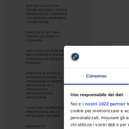
MOSTRA COLLETTIVA
TRAME INVISIBILI: VISIONI
ARTISTICHE AL FEMMINILE
TRA MATERIA, MEMORIA E
CONNESSIONE
CIRCOLO DI LETTURA -
VEDOVE DI CAMUS DI
ELENA RUI
TRA LE DUE SPONDE DEL
MEDITERRANEO: EUROPA E
AFRICA QUALE PROGETTO
EUROPEO
PRATICHE DI RICERCA
Consenso
INTERDISCIPLINARE: IL
PROGRAMMA DI RICERCA
IDEA-AZIONE E IL
PROGETTO DI
UN'ARCHIVISTICA
Uso responsabile dei dati
PARTECIPATA
Noi e
i nostri 1022 partner
t
T-DAY 2026: GIORNATA DI
cookie per memorizzare e acce
PREVENZIONE DELLE
PATOLOGIE TIROIDEE
personalizzati, misurare gli an
chi utilizza i vostri dati e pe
WEBINAR DI