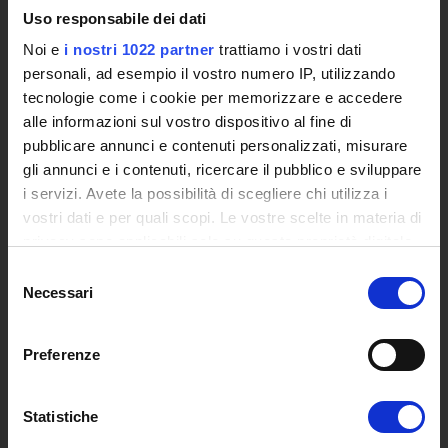
L'infrastruttura di e-Learning
Uso responsabile dei dati
Eventi
Noi e
i nostri 1022 partner
trattiamo i vostri dati
Siti Istituzionali e Progetti Interuniversitari
personali, ad esempio il vostro numero IP, utilizzando
Accesso alla Banca Dati di Segreteria Online
tecnologie come i cookie per memorizzare e accedere
Posta Elettronica Certificata - PEC
alle informazioni sul vostro dispositivo al fine di
Bacheca del Rettore
pubblicare annunci e contenuti personalizzati, misurare
gli annunci e i contenuti, ricercare il pubblico e sviluppare
DIDATTICA
i servizi. Avete la possibilità di scegliere chi utilizza i
Corsi di Laurea
vostri dati e per quali scopi. Le vostre scelte in materia di
Corsi di Perfezionamento
privacy sono applicabili solo su questa proprietà digitale
Dottorato di Ricerca
in cui avete effettuato le vostre scelte. È possibile
Selezione
Percorsi abilitanti di formazione iniziale degli insegnanti
modificare o revocare il proprio consenso in qualsiasi
Necessari
del
DPCM 4/8/23
momento dalla Dichiarazione sui cookie o facendo clic
consenso
Certificazioni e Alta Formazione Professionale
sull'icona di attivazione della privacy.
Preferenze
Corsi Singoli
Mondo Scuola - Corsi per Insegnanti
Con il tuo consenso, vorremmo anche:
Riepilogo Offerta Formativa
raccogliere informazioni sulla tua posizione
Statistiche
Manifesto degli Studi
geografica, con un'approssimazione di qualche