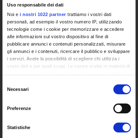
Uso responsabile dei dati
Eventi
Siti Istituzionali e Progetti Interuniversitari
Noi e
i nostri 1022 partner
trattiamo i vostri dati
Accesso alla Banca Dati di Segreteria Online
personali, ad esempio il vostro numero IP, utilizzando
tecnologie come i cookie per memorizzare e accedere
Posta Elettronica Certificata - PEC
alle informazioni sul vostro dispositivo al fine di
Bacheca del Rettore
pubblicare annunci e contenuti personalizzati, misurare
gli annunci e i contenuti, ricercare il pubblico e sviluppare
DIDATTICA
i servizi. Avete la possibilità di scegliere chi utilizza i
Corsi di Laurea
vostri dati e per quali scopi. Le vostre scelte in materia di
Corsi di Perfezionamento
privacy sono applicabili solo su questa proprietà digitale
Dottorato di Ricerca
in cui avete effettuato le vostre scelte. È possibile
Selezione
Percorsi abilitanti di formazione iniziale degli insegnanti
modificare o revocare il proprio consenso in qualsiasi
Necessari
del
DPCM 4/8/23
momento dalla Dichiarazione sui cookie o facendo clic
consenso
Certificazioni e Alta Formazione Professionale
sull'icona di attivazione della privacy.
Corsi Singoli
Preferenze
Mondo Scuola - Corsi per Insegnanti
Con il tuo consenso, vorremmo anche:
Riepilogo Offerta Formativa
raccogliere informazioni sulla tua posizione
Statistiche
Manifesto degli Studi
geografica, con un'approssimazione di qualche