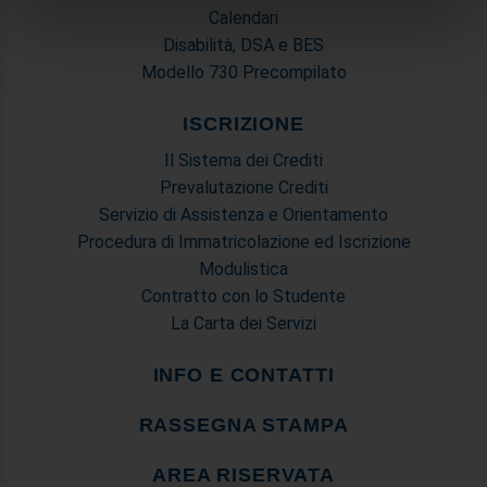
Calendari
annunci, per fornire funzionalità dei social media e per
Disabilità, DSA e BES
analizzare il nostro traffico. Condividiamo inoltre
informazioni sul modo in cui utilizza il nostro sito con i
Modello 730 Precompilato
nostri partner che si occupano di analisi dei dati web,
ISCRIZIONE
pubblicità e social media, i quali potrebbero combinarle
con altre informazioni che ha fornito loro o che hanno
Il Sistema dei Crediti
raccolto dal suo utilizzo dei loro servizi.
Prevalutazione Crediti
Servizio di Assistenza e Orientamento
Procedura di Immatricolazione ed Iscrizione
Modulistica
Contratto con lo Studente
La Carta dei Servizi
INFO E CONTATTI
RASSEGNA STAMPA
AREA RISERVATA