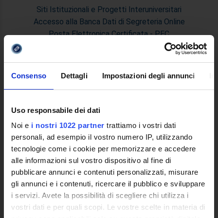
Siti Istituzionali e Progetti Interuniversitari
Accesso alla Banca Dati di Segreteria Online
Posta Elettronica Certificata - PEC
Bacheca del Rettore
DIDATTICA
Consenso
Dettagli
Impostazioni degli annunci
In
Corsi di Laurea
Corsi di Perfezionamento
Dottorato di Ricerca
Uso responsabile dei dati
Percorsi abilitanti di formazione iniziale degli insegnanti
Noi e
i nostri 1022 partner
trattiamo i vostri dati
DPCM 4/8/23
personali, ad esempio il vostro numero IP, utilizzando
Certificazioni e Alta Formazione Professionale
tecnologie come i cookie per memorizzare e accedere
Corsi Singoli
alle informazioni sul vostro dispositivo al fine di
Mondo Scuola - Corsi per Insegnanti
pubblicare annunci e contenuti personalizzati, misurare
Riepilogo Offerta Formativa
gli annunci e i contenuti, ricercare il pubblico e sviluppare
Manifesto degli Studi
i servizi. Avete la possibilità di scegliere chi utilizza i
Classi dei Corsi di Studio
vostri dati e per quali scopi. Le vostre scelte in materia di