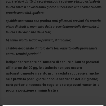
con i relativi diritti di segreteria potrà sostenere la prova finale di
laurea entro il novantesimo giorno successivo alla scadenza della
propria annualità, qualora:
a) abbia sostenuto con profitto tutti gli esami previsti dal proprio
piano di studi al momento della presentazione della domanda di
laurea e del deposito della tesi;
b) abbia svolto, laddove previsto, il tirocinio;
c) abbia depositato il titolo della tesi oggetto della prova finale
entro i termini previsti.
”
Indipendentemente dal numero di sedute di laurea presenti
all'interno dei 90 gg, lo studente non può essere
automaticamente inserito in una seduta successiva, anche
se è prevista pochi giorni dopo la scadenza del 90° giorno;
sarà pertanto necessario regolarizzare preventivamente la
propria posizione amministrativa.