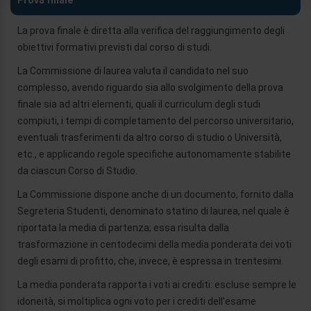
Prova finale
nostri partner che si occupano di analisi dei dati web,
pubblicità e social media, i quali potrebbero combinarle
La prova finale è diretta alla verifica del raggiungimento degli
con altre informazioni che ha fornito loro o che hanno
obiettivi formativi previsti dal corso di studi.
raccolto dal suo utilizzo dei loro servizi.
La Commissione di laurea valuta il candidato nel suo
complesso, avendo riguardo sia allo svolgimento della prova
finale sia ad altri elementi, quali il curriculum degli studi
compiuti, i tempi di completamento del percorso universitario,
eventuali trasferimenti da altro corso di studio o Università,
etc., e applicando regole specifiche autonomamente stabilite
da ciascun Corso di Studio.
La Commissione dispone anche di un documento, fornito dalla
Segreteria Studenti, denominato statino di laurea, nel quale è
riportata la media di partenza; essa risulta dalla
trasformazione in centodecimi della media ponderata dei voti
degli esami di profitto, che, invece, è espressa in trentesimi.
La media ponderata rapporta i voti ai crediti: escluse sempre le
idoneità, si moltiplica ogni voto per i crediti dell’esame