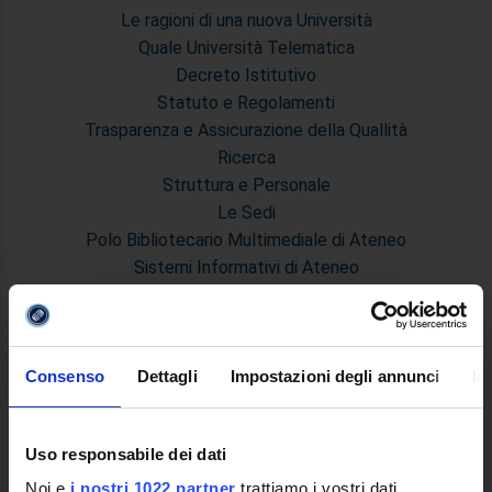
Le ragioni di una nuova Università
Quale Università Telematica
Decreto Istitutivo
Statuto e Regolamenti
Trasparenza e Assicurazione della Quallità
Ricerca
Struttura e Personale
Le Sedi
Polo Bibliotecario Multimediale di Ateneo
Sistemi Informativi di Ateneo
Bandi e Concorsi
Poli di Studio
International Cooperation
Consenso
Dettagli
Impostazioni degli annunci
In
L'infrastruttura di e-Learning
Eventi
Siti Istituzionali e Progetti Interuniversitari
Uso responsabile dei dati
Accesso alla Banca Dati di Segreteria Online
Posta Elettronica Certificata - PEC
Noi e
i nostri 1022 partner
trattiamo i vostri dati