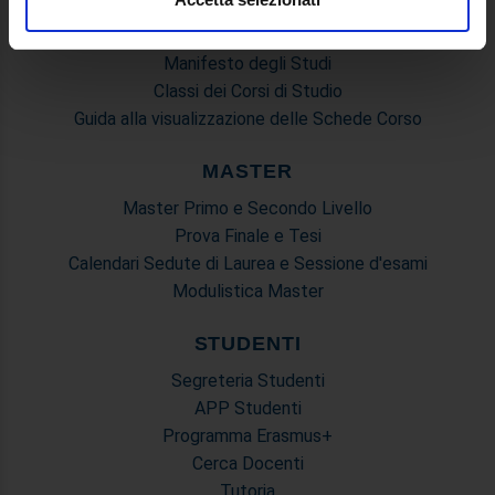
Mondo Scuola - Corsi per Insegnanti
Riepilogo Offerta Formativa
Utilizziamo i cookie per personalizzare contenuti ed
Manifesto degli Studi
annunci, per fornire funzionalità dei social media e per
Classi dei Corsi di Studio
analizzare il nostro traffico. Condividiamo inoltre
Guida alla visualizzazione delle Schede Corso
informazioni sul modo in cui utilizza il nostro sito con i
nostri partner che si occupano di analisi dei dati web,
MASTER
pubblicità e social media, i quali potrebbero combinarle
Master Primo e Secondo Livello
con altre informazioni che ha fornito loro o che hanno
Prova Finale e Tesi
raccolto dal suo utilizzo dei loro servizi.
Calendari Sedute di Laurea e Sessione d'esami
Modulistica Master
STUDENTI
Segreteria Studenti
APP Studenti
Programma Erasmus+
Cerca Docenti
Tutoria