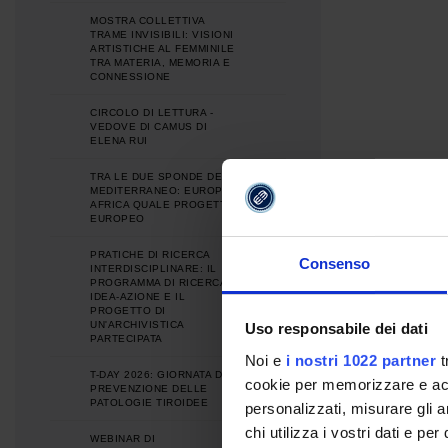
MOSTRA COLLETTIVA
TRAME INVISIBILI: VISIONI
ARTISTICHE AL FEMMINILE
TRA MATERIA, MEMORIA E
CONNESSIONE
CIRCOLO DI LETTURA -
VEDOVE DI CAMUS DI
ELENA RUI
TRA LE DUE SPONDE DEL
MEDITERRANEO: EUROPA E
AFRICA QUALE PROGETTO
EUROPEO
PRATICHE DI RICERCA
Consenso
INTERDISCIPLINARE: IL
PROGRAMMA DI RICERCA
IDEA-AZIONE E IL
PROGETTO DI
UN'ARCHIVISTICA
Uso responsabile dei dati
PARTECIPATA
Noi e
i nostri 1022 partner
t
T-DAY 2026: GIORNATA DI
cookie per memorizzare e acce
PREVENZIONE DELLE
PATOLOGIE TIROIDEE
personalizzati, misurare gli an
chi utilizza i vostri dati e pe
WEBINAR DI