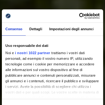
Consenso
Dettagli
Impostazioni degli annunci
In
Uso responsabile dei dati
Noi e
i nostri 1022 partner
trattiamo i vostri dati
personali, ad esempio il vostro numero IP, utilizzando
tecnologie come i cookie per memorizzare e accedere
alle informazioni sul vostro dispositivo al fine di
pubblicare annunci e contenuti personalizzati, misurare
gli annunci e i contenuti, ricercare il pubblico e sviluppare
i servizi. Avete la possibilità di scegliere chi utilizza i
vostri dati e per quali scopi. Le vostre scelte in materia di
privacy sono applicabili solo su questa proprietà digitale
in cui avete effettuato le vostre scelte. È possibile