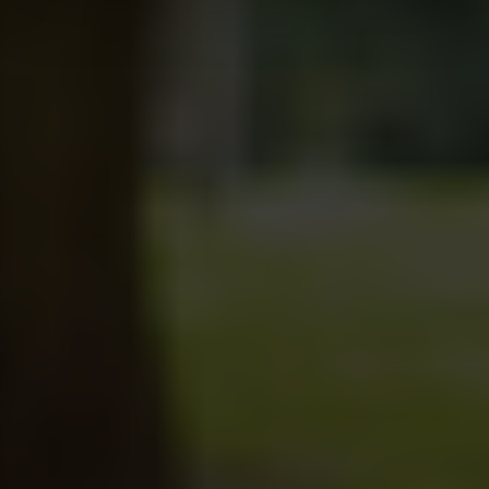
analizzare il nostro traffico. Condividiamo inoltre
informazioni sul modo in cui utilizza il nostro sito con i
nostri partner che si occupano di analisi dei dati web,
pubblicità e social media, i quali potrebbero combinarle
con altre informazioni che ha fornito loro o che hanno
raccolto dal suo utilizzo dei loro servizi.