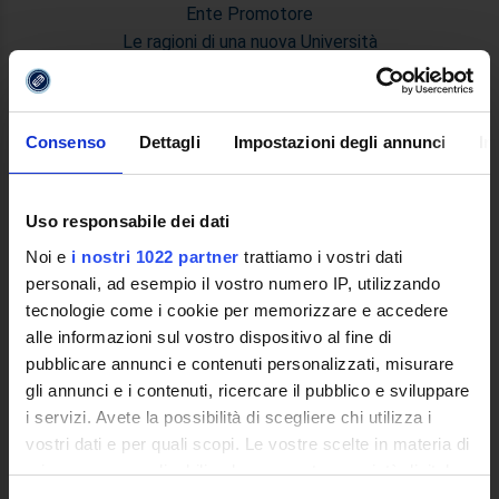
Ente Promotore
Le ragioni di una nuova Università
Quale Università Telematica
Decreto Istitutivo
Statuto e Regolamenti
Consenso
Dettagli
Impostazioni degli annunci
In
Trasparenza e Assicurazione della Quallità
Ricerca
Struttura e Personale
Uso responsabile dei dati
Le Sedi
Noi e
i nostri 1022 partner
trattiamo i vostri dati
Polo Bibliotecario Multimediale di Ateneo
personali, ad esempio il vostro numero IP, utilizzando
Sistemi Informativi di Ateneo
tecnologie come i cookie per memorizzare e accedere
Bandi e Concorsi
alle informazioni sul vostro dispositivo al fine di
Poli di Studio
pubblicare annunci e contenuti personalizzati, misurare
International Cooperation
gli annunci e i contenuti, ricercare il pubblico e sviluppare
L'infrastruttura di e-Learning
i servizi. Avete la possibilità di scegliere chi utilizza i
Eventi
vostri dati e per quali scopi. Le vostre scelte in materia di
Siti Istituzionali e Progetti Interuniversitari
privacy sono applicabili solo su questa proprietà digitale
Accesso alla Banca Dati di Segreteria Online
in cui avete effettuato le vostre scelte. È possibile