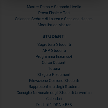
analizzare il nostro traffico. Condividiamo inoltre
Master Primo e Secondo Livello
informazioni sul modo in cui utilizza il nostro sito con i
Prova Finale e Tesi
nostri partner che si occupano di analisi dei dati web,
Calendari Sedute di Laurea e Sessione d'esami
pubblicità e social media, i quali potrebbero combinarle
Modulistica Master
con altre informazioni che ha fornito loro o che hanno
raccolto dal suo utilizzo dei loro servizi.
STUDENTI
Segreteria Studenti
APP Studenti
Programma Erasmus+
Cerca Docenti
Tutoria
Stage e Placement
Rilevazione Opinione Studenti
Rappresentanti degli Studenti
Consiglio Nazionale degli Studenti Univeritari
Calendari
Disabilità, DSA e BES