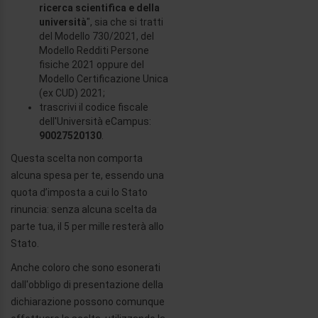
ricerca scientifica e della
università
", sia che si tratti
del Modello 730/2021, del
Modello Redditi Persone
fisiche 2021 oppure del
Modello Certificazione Unica
(ex CUD) 2021;
trascrivi il codice fiscale
dell'Università eCampus:
90027520130
.
Questa scelta non comporta
alcuna spesa per te, essendo una
quota d’imposta a cui lo Stato
rinuncia: senza alcuna scelta da
parte tua, il 5 per mille resterà allo
Stato.
Anche coloro che sono esonerati
dall'obbligo di presentazione della
dichiarazione possono comunque