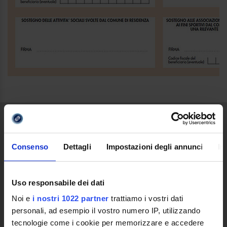
ATENEO
Consenso
Dettagli
Impostazioni degli annunci
In
Video clip Ateneo
Ente Promotore
Le ragioni di una nuova Università
Uso responsabile dei dati
Quale Università Telematica
Noi e
i nostri 1022 partner
trattiamo i vostri dati
Decreto Istitutivo
personali, ad esempio il vostro numero IP, utilizzando
Statuto e Regolamenti
tecnologie come i cookie per memorizzare e accedere