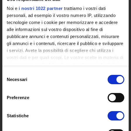
Siti Istituzionali e Progetti Interuniversitari
Noi e
i nostri 1022 partner
trattiamo i vostri dati
Accesso alla Banca Dati di Segreteria Online
personali, ad esempio il vostro numero IP, utilizzando
Posta Elettronica Certificata - PEC
tecnologie come i cookie per memorizzare e accedere
Bacheca del Rettore
alle informazioni sul vostro dispositivo al fine di
pubblicare annunci e contenuti personalizzati, misurare
DIDATTICA
gli annunci e i contenuti, ricercare il pubblico e sviluppare
Corsi di Laurea
i servizi. Avete la possibilità di scegliere chi utilizza i
Corsi di Perfezionamento
vostri dati e per quali scopi. Le vostre scelte in materia di
Dottorato di Ricerca
privacy sono applicabili solo su questa proprietà digitale
Percorsi abilitanti di formazione iniziale degli insegnanti
in cui avete effettuato le vostre scelte. È possibile
Selezione
DPCM 4/8/23
modificare o revocare il proprio consenso in qualsiasi
Necessari
del
Certificazioni e Alta Formazione Professionale
momento dalla Dichiarazione sui cookie o facendo clic
consenso
Corsi Singoli
sull'icona di attivazione della privacy.
Preferenze
Mondo Scuola - Corsi per Insegnanti
Con il tuo consenso, vorremmo anche:
Riepilogo Offerta Formativa
Manifesto degli Studi
raccogliere informazioni sulla tua posizione
Statistiche
Classi dei Corsi di Studio
geografica, con un'approssimazione di qualche
Guida alla visualizzazione delle Schede Corso
metro,