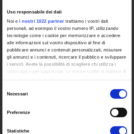
The eLearning infrastructure
Uso responsabile dei dati
Events
Institutional websites and interacademic projects
Noi e
i nostri 1022 partner
trattiamo i vostri dati
Access to the Database of the Online Student Services
personali, ad esempio il vostro numero IP, utilizzando
Certified E-mail
tecnologie come i cookie per memorizzare e accedere
alle informazioni sul vostro dispositivo al fine di
Rector Inbox
pubblicare annunci e contenuti personalizzati, misurare
TEACHING
gli annunci e i contenuti, ricercare il pubblico e sviluppare
i servizi. Avete la possibilità di scegliere chi utilizza i
Degree Courses
vostri dati e per quali scopi. Le vostre scelte in materia di
Advanced training courses
privacy sono applicabili solo su questa proprietà digitale
Research Doctorate
in cui avete effettuato le vostre scelte. È possibile
Selezione
Qualifying educational programs for initial teacher training,
modificare o revocare il proprio consenso in qualsiasi
Necessari
del
DPCM 4/8/23
momento dalla Dichiarazione sui cookie o facendo clic
consenso
Certifications
sull'icona di attivazione della privacy.
Individual Courses
Preferenze
Mondo Scuola post graduate training and qualifying
Con il tuo consenso, vorremmo anche:
educational programs
raccogliere informazioni sulla tua posizione
Statistiche