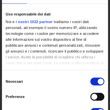
Studies Centres
International Cooperation
The eLearning infrastructure
Uso responsabile dei dati
Events
Noi e
i nostri 1022 partner
trattiamo i vostri dati
Institutional websites and interacademic projects
personali, ad esempio il vostro numero IP, utilizzando
Access to the Database of the Online Student Services
tecnologie come i cookie per memorizzare e accedere
Certified E-mail
alle informazioni sul vostro dispositivo al fine di
Rector Inbox
pubblicare annunci e contenuti personalizzati, misurare
gli annunci e i contenuti, ricercare il pubblico e sviluppare
TEACHING
i servizi. Avete la possibilità di scegliere chi utilizza i
vostri dati e per quali scopi. Le vostre scelte in materia di
Degree Courses
privacy sono applicabili solo su questa proprietà digitale
Advanced training courses
in cui avete effettuato le vostre scelte. È possibile
Research Doctorate
Selezione
modificare o revocare il proprio consenso in qualsiasi
Necessari
Qualifying educational programs for initial teacher training,
del
momento dalla Dichiarazione sui cookie o facendo clic
consenso
DPCM 4/8/23
sull'icona di attivazione della privacy.
Certifications
Preferenze
Individual Courses
Con il tuo consenso, vorremmo anche:
Mondo Scuola post graduate training and qualifying