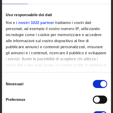
Studies Centres
International Cooperation
The eLearning infrastructure
Uso responsabile dei dati
Events
Noi e
i nostri 1022 partner
trattiamo i vostri dati
Institutional websites and interacademic projects
personali, ad esempio il vostro numero IP, utilizzando
Access to the Database of the Online Student Services
tecnologie come i cookie per memorizzare e accedere
Certified E-mail
alle informazioni sul vostro dispositivo al fine di
Rector Inbox
pubblicare annunci e contenuti personalizzati, misurare
gli annunci e i contenuti, ricercare il pubblico e sviluppare
TEACHING
i servizi. Avete la possibilità di scegliere chi utilizza i
vostri dati e per quali scopi. Le vostre scelte in materia di
Degree Courses
privacy sono applicabili solo su questa proprietà digitale
Advanced training courses
in cui avete effettuato le vostre scelte. È possibile
Research Doctorate
Selezione
modificare o revocare il proprio consenso in qualsiasi
Necessari
del
Qualifying educational programs for initial teacher training,
momento dalla Dichiarazione sui cookie o facendo clic
consenso
DPCM 4/8/23
sull'icona di attivazione della privacy.
Certifications
Preferenze
Individual Courses
Con il tuo consenso, vorremmo anche:
Mondo Scuola post graduate training and qualifying