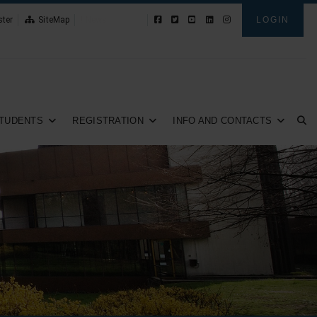
ster
SiteMap
News
LOGIN
TUDENTS
REGISTRATION
INFO AND CONTACTS