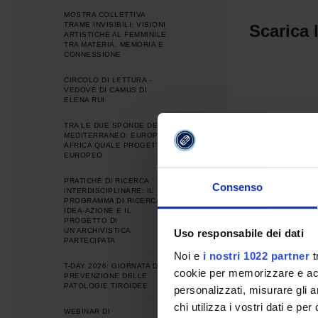
MOSTRA COLLETTIVA
TRAME INVISIBILI: VISIONI
Scarica 
ARTISTICHE AL FEMMINILE
TRA MATERIA, MEMORIA E
CONNESSIONE
CIRCOLO DI LETTURA -
VEDOVE DI CAMUS DI
ELENA RUI
TRA LE DUE SPONDE DEL
MEDITERRANEO: EUROPA E
AFRICA QUALE PROGETTO
EUROPEO
PRATICHE DI RICERCA
Consenso
INTERDISCIPLINARE: IL
PROGRAMMA DI RICERCA
IDEA-AZIONE E IL
PROGETTO DI
UN'ARCHIVISTICA
Uso responsabile dei dati
PARTECIPATA
Noi e
i nostri 1022 partner
t
T-DAY 2026: GIORNATA DI
cookie per memorizzare e acce
PREVENZIONE DELLE
PATOLOGIE TIROIDEE
personalizzati, misurare gli an
chi utilizza i vostri dati e pe
WEBINAR DI