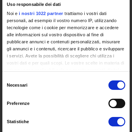
Uso responsabile dei dati
Institutional websites and interacademic projects
Access to the Database of the Online Student Services
Noi e
i nostri 1022 partner
trattiamo i vostri dati
Certified E-mail
personali, ad esempio il vostro numero IP, utilizzando
Rector Inbox
tecnologie come i cookie per memorizzare e accedere
alle informazioni sul vostro dispositivo al fine di
TEACHING
pubblicare annunci e contenuti personalizzati, misurare
gli annunci e i contenuti, ricercare il pubblico e sviluppare
Degree Courses
i servizi. Avete la possibilità di scegliere chi utilizza i
Advanced training courses
vostri dati e per quali scopi. Le vostre scelte in materia di
Research Doctorate
privacy sono applicabili solo su questa proprietà digitale
Qualifying educational programs for initial teacher training,
in cui avete effettuato le vostre scelte. È possibile
Selezione
DPCM 4/8/23
modificare o revocare il proprio consenso in qualsiasi
Necessari
del
Certifications
momento dalla Dichiarazione sui cookie o facendo clic
consenso
Individual Courses
sull'icona di attivazione della privacy.
Mondo Scuola post graduate training and qualifying
Preferenze
educational programs
Con il tuo consenso, vorremmo anche:
Courses
raccogliere informazioni sulla tua posizione
Statistiche
Teaching Programmes
geografica, con un'approssimazione di qualche